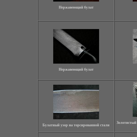
Нержавеющий булат
Нержавеющий булат
Золотистый 
Булатный узор на торсированной стали