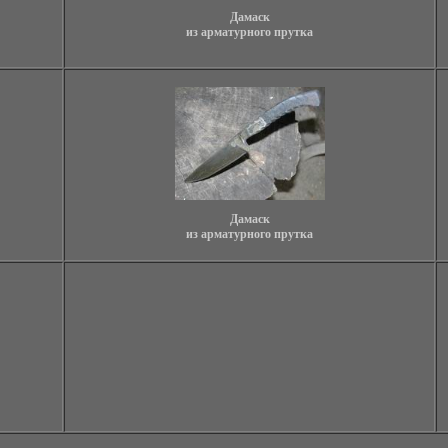
Дамаск
из арматурного прутка
Дамаск
из арматурного прутка