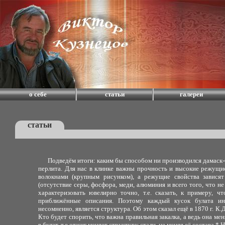
о себе
статьи
галереи
статьи
Подведём итоги: каким бы способом ни производился дамаск-бу
перлита. Для нас в клинке важны прочность и высокие режущи
волокнами (крупным рисунком), а режущие свойства зависят 
(отсутствие серы, фосфора, меди, алюминия и всего того, что н
характеризовать ювелирно точно, т.е. сказать, к примеру, 
приближённые описания. Поэтому каждый кусок булата ин
несомненно, является структура. Об этом сказал ещё в 1870 г. К
Кто будет спорить, что важна правильная закалка, а ведь она ме
в булат, т.е.отжиг меняет структуру стали, не меняя её состава.*