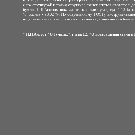
с его структурой и только структура может явиться средством д
булатов П.П.Аносова показал, что в составе: углерода - 1,13 %; с
%; железа - 98,02 %. По современному ГОСТу инструментальн
изделие из этой стали сравнится по качеству с аносовским булато
* П.П.Аносов "О булатах", глава 12: "О превращении стали в 