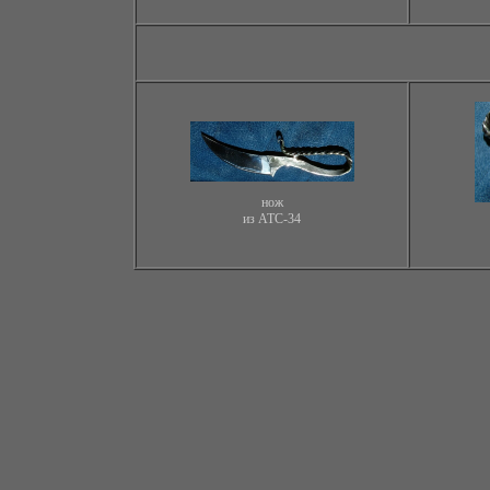
нож
из ATC-34