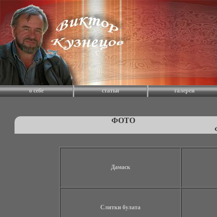
о себе
статьи
галереи
ФОТО
Дамаск
Слитки булата