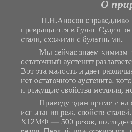
О при
П.Н.Аносов справедливо пола
превращается в булат. Судил он
стали, схожими с булатными.
Мы сейчас знаем химизм про
остаточный аустенит разлагаетс
Вот эта малость и дает различие
нет остаточного аустенита, ко
и режущие свойства металла, н
Приведу один пример: на осе
испытания реж. свойств сталей.
Х12МФ — 500 резов, последне
резов. Первый нож отжигался н