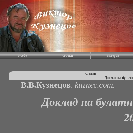
о себе
статьи
галереи
статьи
Доклад на булатн
В.В.Кузнецов
.
kuznec.com.
Доклад на булатн
2