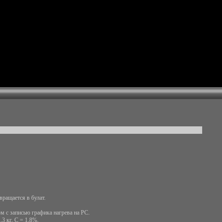
вращается в булат.
.
 с записью графика нагрева на РС.
3 кг, С = 1,8%.