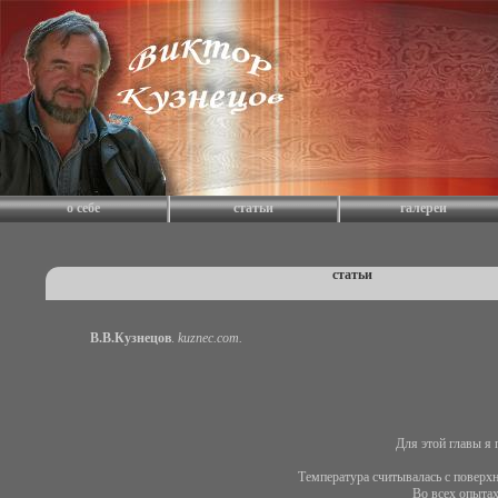
о себе
статьи
галереи
статьи
В.В.Кузнецов
.
kuznec.com.
Для этой главы я 
Температура считывалась с поверх
Во всех опытах