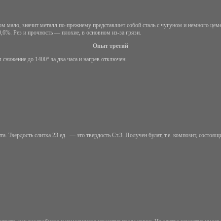
 мало, значит металл по-прежнему представляет собой сталь с чугуном и немного цемен
,6%. Рез и прочность — плохие, в основном из-за грязи.
Опыт третий
 снижение до 1400° за два часа и нагрев отключен.
. Твердость слитка 23 ед. — это твердость Ст.3. Получен булат, т.е. композит, состоящ