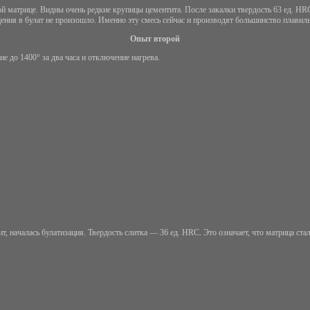
й матрице. Видны очень редкие крупицы цементита. После закалки твердость 63 ед. НRC
ения в булат не произошло. Именно эту смесь сейчас и производят большинство плавиль
Опыт второй
е до 1400° за два часа и отключение нагрева.
 началась булатизация. Твердость слитка — 36 ед. НRC. Это означает, что матрица стал