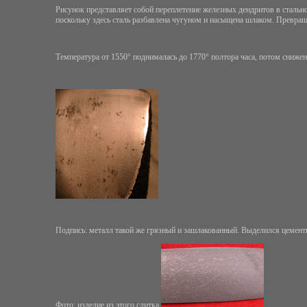
Рисунок представляет собой переплетение железных дендритов в стально
поскольку здесь сталь разбавлена чугуном и насыщена шлаком. Превращ
Температура от 1550° поднималась до 1770° полтора часа, потом снижени
Подпись: металл такой же грязный и зашлакованный. Выделился цементит,
Фото: изделие из этого слитка.