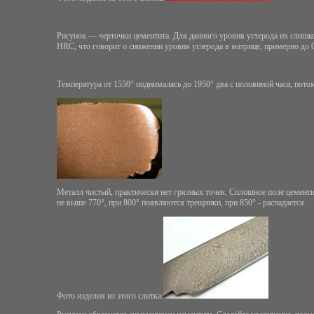
Рисунок — черточки цементита. Для данного уровня углерода их слишком
НRC, что говорит о снижении уровня углерода в матрице, примерно до 0
Температура от 1550° поднималась до 1950° два с половиной часа, потом
Металл чистый, практически нет грязных точек. Сплошное поле цементита
не выше 770°, при 800° появляются трещинки, при 850° - распадается.
Фото изделия из этого слитка: