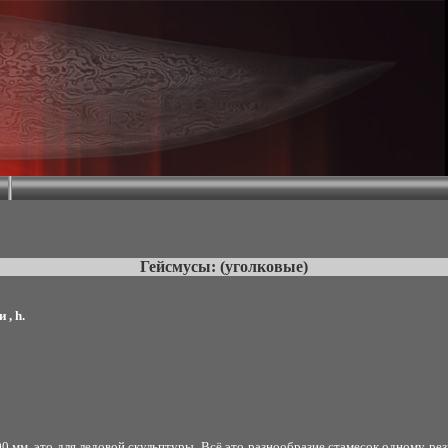
Гейсмусы: (уголковые)
 , h.
00 мм, это для ледовой скульптуры. Всё это разнообразие стамесок одному рез