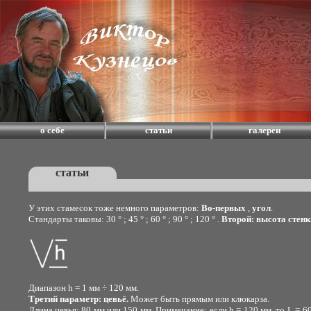
о себе
статьи
галереи
статьи
У этих стамесок тоже немного параметров:
Во-первых
,
угол
.
Стандарты таковы: 30 ° ; 45 ° ; 60 ° ; 90 ° ; 120 ° .
Второй: высота стенки
Диапазон h = 1 мм ÷ 120 мм.
Третий параметр:
цевьё.
Может быть прямым или клюкарза.
Длина цевья: 80 мм или 150 мм. Примечание: если h = 120 мм, то L = 6