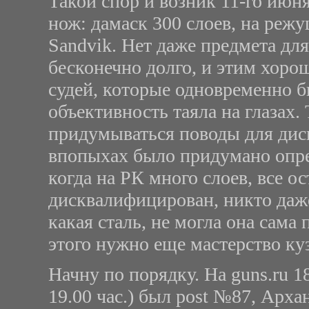
Такой спор и возник 11-го июня
нож: дамаск 300 слоев, на ре
Sandvik
. Нет даже предмета для
бесконечно долго, и этим хоро
судей, которые одновременно б
объективность таяла на глазах.
придумываться поводы для дис
впопыхах было придумано опре
когда на РК много слоев, все 
дисквалифицирован, никто даже
какая сталь, не могла она сама
этого нужно еще мастерство ку
Начну по порядку. На
guns
.
ru
18
19.00 час.) был
post
№87, Арханг