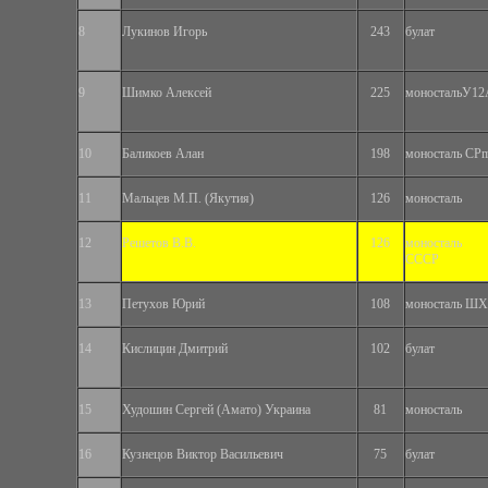
8
Лукинов Игорь
243
булат
9
Шимко Алексей
225
моностальУ12
10
Баликоев Алан
198
моносталь СР
11
Мальцев М.П. (Якутия)
126
моносталь
12
Решетов В.В.
126
моносталь
СССР
13
Петухов Юрий
108
моносталь ШХ
14
Кислицин Дмитрий
102
булат
15
Худошин Сергей (Амато) Украина
81
моносталь
16
Кузнецов Виктор Васильевич
75
булат