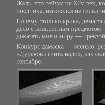
Жаль, что сейчас не
XIV
век, к
поединка, изгонялся из гильдии
Почему столько крика, демагог
дело с конкретным предметом —
доказать мне и миру — превзой
Конкурс дамаска — осенью, ре
«Дураков лечить надо», как ск
сентябре.