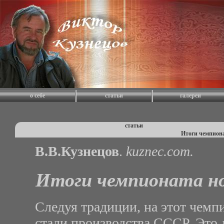
о себе
статьи
галереи
статьи
Итоги чемпионат
В.В.Кузнецов
.
kuznec.com.
Итоги чемпионата нож
Следуя традиции, на этот чемп
стали производства СССР. Это 