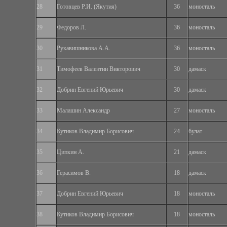
28
Готовцев Р.И. (Якутия)
36
моносталь
29
Федоров Л.
36
моносталь
30
Рукавишникова А.А.
36
моносталь
31
Тимофеев Валентин Викторович
30
дамаск
32
Добрин Евгений Юрьевич
30
дамаск
33
Малашин Александр
27
моносталь
34
Кутиков Владимир Борисович
24
булат
35
Ципкин А.
21
дамаск
36
Герасимов В.
18
дамаск
37
Добрин Евгений Юрьевич
18
моносталь
38
Кутиков Владимир Борисович
18
моносталь