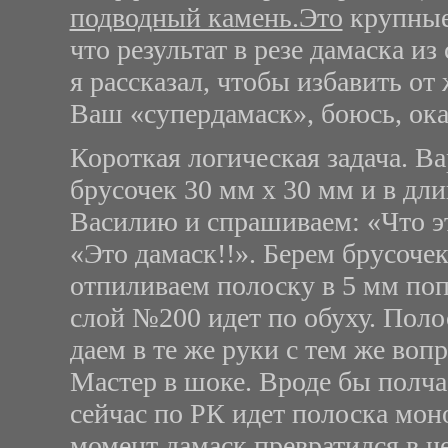
подводный камень.Это
крупные,
что результат в резе дамаска и
я рассказал, чтобы избавить от
Ваш «супердамаск», боюсь, ок
Короткая логическая задача. Ва
брусочек 30 мм х 30 мм и в дл
Василию и спрашиваем: «Что эт
«Это дамаск!!». Берем брусочек
отпиливаем полоску в 5 мм попе
слой №200 идет по обуху. Полос
даем в те же руки с тем же воп
Мастер в шоке. Вроде бы полчас
сейчас по РК идет полоска мон
момент дамаск превратился в че