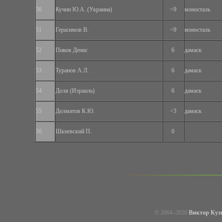
50
Кучин Ю.А. (Украина)
<9
моносталь
51
Герасимов В.
<9
моносталь
52
Пиков Денис
6
дамаск
53
Туранов А.Л.
6
дамаск
54
Доля (Израиль)
6
дамаск
55
Долматов К.Ю.
<3
дамаск
56
Шкневский П.
0
© 2004–
2026
Виктор Куз