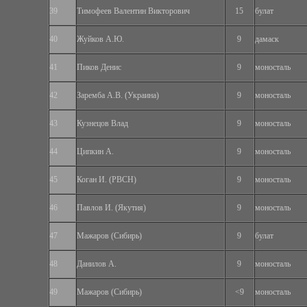
39
Тимофеев Валентин Викторович
15
булат
40
Жуйков А.Ю.
9
дамаск
41
Пиков Денис
9
моносталь
42
Заремба А.В. (Украина)
9
моносталь
43
Кузнецов Влад
9
моносталь
44
Ципкин А.
9
моносталь
45
Коган И. (РВСН)
9
моносталь
46
Павлов И. (Якутия)
9
моносталь
47
Мажаров (Сибирь)
9
булат
48
Данилов А.
9
моносталь
49
Мажаров (Сибирь)
<9
моносталь