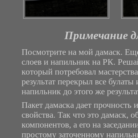
Примечание д
Посмотрите на мой дамаск. Еще
слоев и напильник на РК. Решай
который потребовал мастерства
результат перекрыл все булаты
напильник до этого же результа
Пакет дамаска дает прочность 
свойства. Так что это дамаск,
компонентов, а его на заседан
простому заточенному напильн