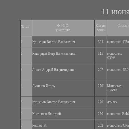
11 июня
Ф. И. О.
Кол-во
Состав 
№ п/п
участника
резов
1
Кузнецов Виктор Васильевич
324
моносталь СР
2
Каширцев Петр Валентинович
315
моносталь
S30V
3
Линев Андрей Владимирович
297
моносталь S3
4
Лукинов Игорь
279
Моносталь
ДИ-90
5
Кузнецов Виктор Васильевич
270
дамаск
6
Кислицын Дмитрий
270
моностальBöhl
7
Козлов В.
252
моносталь СР