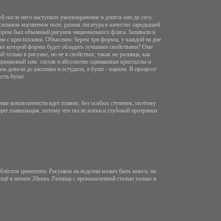
.
ей после него наступило умопомрачение и длится оно до сего
 сильном магнитном поле, разная лигатура в качестве зародышей
тором был объемный рисунок национального флага. Заливали в
ни с кристаллами. Объясняю: берем три формы, у каждой на дне
ие из которой формы будет обладать лучшими свойствами? Они
 только в рисунке, но не в свойствах; такая же разница, как
одинаковый хим. состав и абсолютно одинаковые кристаллы и
ль довели до расплава и остудили, а булат - варили. В процессе
сть булат.
чение композитности идет плавно, без особых ступенек, поэтому
дит плавильщик, потому что после ковки и глубокой протравки
 блёсток цементита. Рисунков на изделии может быть много, но
 ещё в начале 20века. Разница с промышленной сталью только в