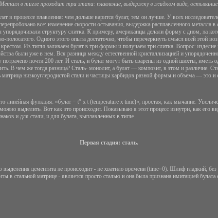
Металл в тигле проходит три этапа: плавление, выдержку в жидком виде, остывание
ат в процессе плавления: чем дольше варится булат, тем он лучше. У всех исследовател
 перепробовано все: изменение скорости остывания, выдержка расплавленного металла в
бы упорядочивали структуру слитка. К примеру, американцы делали форму с дном, на ко
о-полосатого. Одного этого опыта достаточно, чтобы перечеркнуть смысл всей этой воз
сым крестом. Из тигля заливаем булат в три формы и получаем три слитка. Вопрос: издел
ойства были уже в нем. Вся разница между естественной кристаллизацией и упорядоченной
потрачено почти 200 лет. И сталь, и булат могут быть сварены из одной шихты, иметь 
ть. В чем же тогда разница? Сталь- монолит, а булат — композит, в этом и различие. Ста
 матрица низкоуглеродистой стали и частицы карбидов разной формы и объема — это и е
о линейная функция: «булат = t° x t (temperature х time)», простая, как мычание. Увели
ожно выделить. Вот как это происходит. Показываю я этот процесс изнутри, как его ви
аков и для стали, и для булата, выплавленных в тигле.
Первая стадия: сталь.
о выделения цементита не происходит - не хватило времени (time=0). Шлиф гладкий, без
иты в стальной матрице - является просто сталью и она была признана имитацией булата