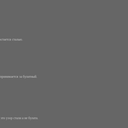
остается сталью.
принимается за булатный.
то узор стали а не булата.