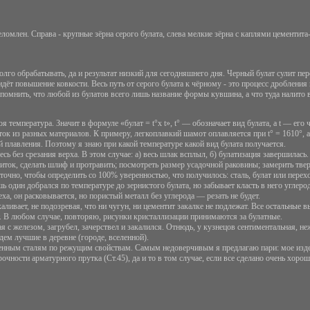
ломлен. Справа - крупные зёрна серого булата, слева мелкие зёрна с каплями цементита- 
олго обрабатывать, да и результат низкий для сегодняшнего дня. Черный булат сулит пер
идёт повышение ковкости. Весь путь от серого булата к чёрному - это процесс дробления
о помнить, что любой из булатов всего лишь название формы кувшина, а что туда налито
 температура. Значит в формуле «булат = t°х t», t° — обозначает вид булата, а t — его
ок из разных материалов. К примеру, легкоплавкий шамот оплавляется при t° = 1610°, а
й плавления. Поэтому я знаю при какой температуре какой вид булата получается.
сь без срезания верха. В этом случае: а) весь шлак всплыл, б) булатизация завершилас
иток, сделать шлиф и протравить; посмотреть размер усадочной раковины; замерить твер
аточно, чтобы определить со 100% уверенностью, что получилось: сталь, булат или перех
один добрался по температуре до зернистого булата, но забывает класть в него углерод
ха, он расковывается, но пористый металл без углерода — резать не будет.
ливает, не подозревая, что ни чугун, ни цементит закалке не подлежат. Все остальные 
т. В любом случае, повторяю, рисунки кристаллизации принимаются за булатные.
я с железом, загрубел, зачерствел и закалился. Отнюдь, у кузнецов сентиментальная, не
удем лучшие в деревне (городе, вселенной).
енным сталям по режущим свойствам. Самым недоверчивым я предлагаю пари: мое издели
очности арматурного прутка (Ст.45), да и то в том случае, если все сделано очень хор