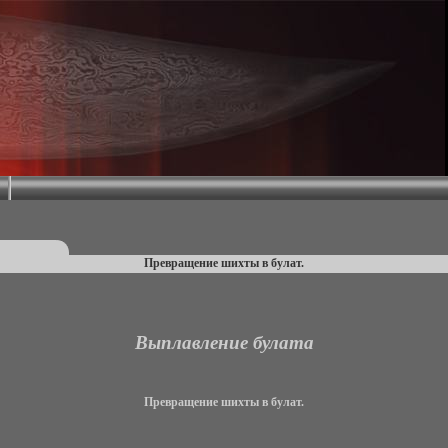
Превращение шихты в булат.
Выплавление булата
Превращение шихты в булат.