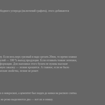
вободного углерода (включений графита), этого добиваются
 Если весь верх грязный и надо срезать 20мм, то время плавки
делий — 100 % выход продукции. Если отливать тонкие лепешки,
деформации. Для выплавки этого булата не нужны высокие
рную закалку — лезвие крошится. А главное, если не было
еские свойства, лезвие не режет.
 в микроскоп, а цементит был виден до ковки на распиле слитка.
 но резко выделяются два — вот их и опишу.