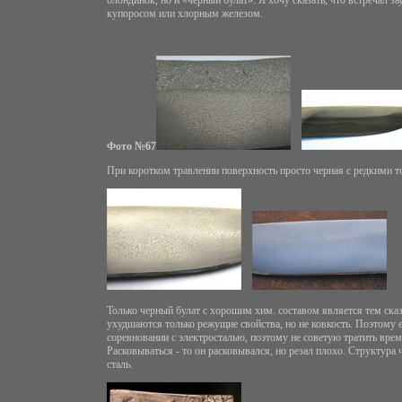
купоросом или хлорным железом.
Фото №67
При коротком травлении поверхность просто черная с редкими то
Только черный булат с хорошим хим. составом является тем сказ
ухудшаются только режущие свойства, но не ковкость. Поэтому е
соревновании с электросталью, поэтому не советую тратить врем
Расковываться - то он расковывался, но резал плохо. Структура
сталь.