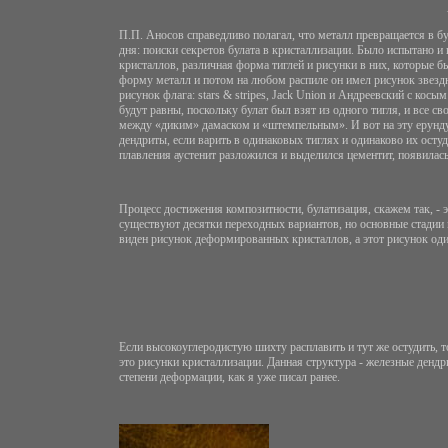
П.П. Аносов справедливо полагал, что металл превращается в бул
дня: поиски секретов булата в кристаллизации. Было испытано и
кристаллов, различная форма тиглей и рисунки в них, которые 
форму металл и потом на любом распиле он имел рисунок звездн
рисунок флага: stars & stripes, Jack Union и Андреевский с ко
будут равны, поскольку булат был взят из одного тигля, и все св
между «диким» дамаском и «штемпельным». И вот на эту ерунду 
дендриты, если варить в одинаковых тиглях и одинаково их остуди
плавления аустенит разложился и выделился цементит, появилась
Процесс достижения композитности, булатизация, скажем так, - эт
существуют десятки переходных вариантов, но основные стадии м
виден рисунок деформированных кристаллов, а этот рисунок один
Если высокоуглеродистую шихту расплавить и тут же остудить, т
это рисунки кристаллизации. Данная структура - железные дендр
степени деформации, как я уже писал ранее.