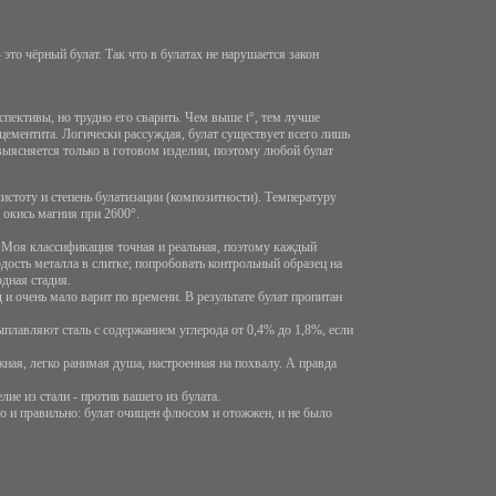
это чёрный булат. Так что в булатах не нарушается закон
спективы, но трудно его сварить. Чем выше t°, тем лучше
 цементита. Логически рассуждая, булат существует всего лишь
 выясняется только в готовом изделии, поэтому любой булат
 чистоту и степень булатизации (композитности). Температуру
 окись магния при 2600°.
ь. Моя классификация точная и реальная, поэтому каждый
дость металла в слитке; попробовать контрольный образец на
одная стадия.
 и очень мало варит по времени. В результате булат пропитан
выплавляют сталь с содержанием углерода от 0,4% до 1,8%, если
жная, легко ранимая душа, настроенная на похвалу. А правда
е из стали - против вашего из булата.
ошо и правильно: булат очищен флюсом и отожжен, и не было