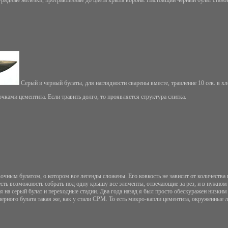
Серый и черный булаты, для наглядности сварены вместе, травление 10 сек. в х
чками цементита. Если травить долго, то проявляется структура слитка.
очным булатом, о котором все легенды сложены. Его ковкость не зависит от количества п
сть возможность собрать под одну крышу все элементы, отвечающие за рез, и в нужном к
я на серый булат и переходные стадии. Два года назад я был просто обескуражен низким
 черного булата такая же, как у стали CPM. То есть микро-капли цементита, окруженные