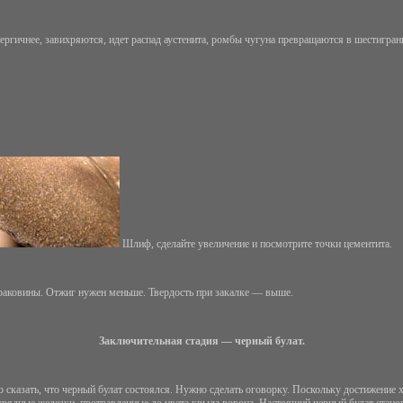
нергичнее, завихряются, идет распад аустенита, ромбы чугуна превращаются в шестигр
Шлиф, сделайте увеличение и посмотрите точки цементита.
ь раковины. Отжиг нужен меньше. Твердость при закалке — выше.
Заключительная стадия — черный булат.
 сказать, что черный булат состоялся. Нужно сделать оговорку. Поскольку достижение 
заурядные железки, протравленные до цвета крыла ворона. Настоящий черный булат стано