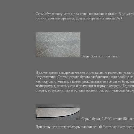
Серый булат получают в два этапа: плавление и отжиг. В резуль
низким уровнем кремния. Для примера взята шихта 3% С.
Выдержка полтора часа.
Нужное время выдержки можно определять по размерам усадочной
недостаточно. Слиток серого булата слабоковкий, или вообще н
как индусы, отжигать, а потом расковывать, то все равно брак
температуры, поэтому его и получают в первую очередь. Единств
отжига, то аустенит так и остался аустенитом, если углерода был
Серый булат, 2,5%С, отжиг 80 часо
При повышении температуры плавки серый булат начинает превращ