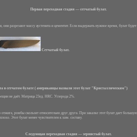
Первая переходная стадия — сетчатый булат.
 они разрезают массу аустенита и цементит. Если выдержать нужное время, булат будет 
Сетчатый булат.
а в сетчатом булате ( американцы назвали этот булат "Кристаллическим")
рещин не даёт. Матрица 23ед. HRC. Углерода 2%.
 отжига, ромбы скользят относительно друг друга. При закалке этот булат дает большую
плохо. Этот булат менее чувствителен к хим. составу.
Следующая переходная стадия — зернистый булат.