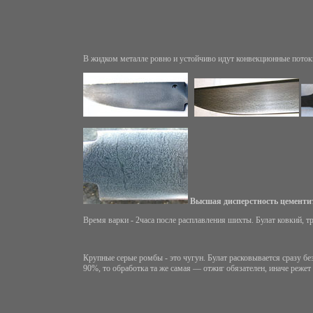
В жидком металле ровно и устойчиво идут конвекционные потоки,
Высшая дисперстность цементит
Время варки - 2часа после расплавления шихты. Булат ковкий, т
Крупные серые ромбы - это чугун. Булат расковывается сразу без
90%, то обработка та же самая — отжиг обязателен, иначе режет 