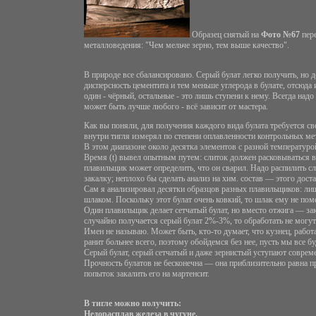
Образец снятый на
Фото №67
пере
металловедения: "Чем мельче зерно, тем выше качество".
В природе все сбалансировано. Серый булат легко получить, но д
дисперсность цементита и тем меньше углерода в булате, отсюда 
один - чёрный, остальные - это лишь ступени к нему. Всегда над
может быть лучше любого - всё зависит от мастера.
Как вы поняли, для получения каждого вида булата требуется своя
внутри тигля измерял по степени оплавленности контрольных мет
В этом диапазоне около десятка элементов с разной температуро
Время (t) вывел опытным путем: слиток должен расковываться ве
плавильщик может определить, что он сварил. Надо распилить сл
закалку; неплохо бы сделать анализ на хим. состав — этого дост
Сам я анализировал десятки образцов разных плавильщиков: лишь 
шлаком. Поскольку этот булат очень ковкий, то шлак ему не поме
Один плавильщик делает сетчатый булат, но вместо отжига — зака
случайно получается серый булат 2%-3%, то обработать не могу
Имен не называю. Может быть, кто-то думает, что кузнец, работа
ранит больнее всего, поэтому обойдемся без нее, пусть мы все б
Серый булат, серый сетчатый и даже зернистый уступают соврем
Прочность булатов не бесконечна — она приблизительно равна пр
попыток закалить его на мартенсит.
В тигле можно получить:
Недорасплав железа в чугуне,