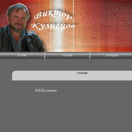
о себе
статьи
галереи
статьи
В.В.Кузнецов
.