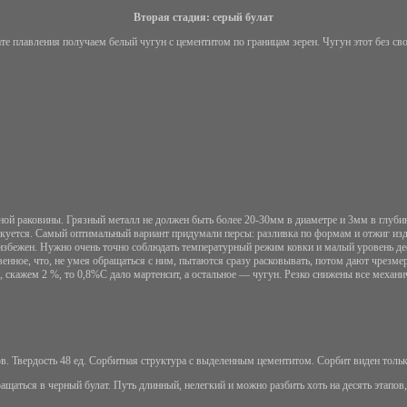
Вторая стадия: серый булат
тате плавления получаем белый чугун с цементитом по границам зерен. Чугун этот без с
 раковины. Грязный металл не должен быть более 20-30мм в диаметре и 3мм в глубину.
е куется. Самый оптимальный вариант придумали персы: разливка по формам и отжиг из
 неизбежен. Нужно очень точно соблюдать температурный режим ковки и малый уровень 
енное, что, не умея обращаться с ним, пытаются сразу расковывать, потом дают чрезме
о, скажем 2 %, то 0,8%С дало мартенсит, а остальное — чугун. Резко снижены все механич
в. Твердость 48 ед. Сорбитная структура с выделенным цементитом. Сорбит виден только
аться в черный булат. Путь длинный, нелегкий и можно разбить хоть на десять этапов,