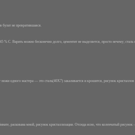
 в булат не превратившаяся.
45 % С. Варить можно бесконечно долго, цементит не выделяется, просто нечему; сталь 
 ножи одного мастера — это сталь(40Х7) закаливается и крошится, рисунок кристаллов 
нате, раскована мной, рисунок кристаллизации. Отсюда ясно, что коленчатый рисунок - э