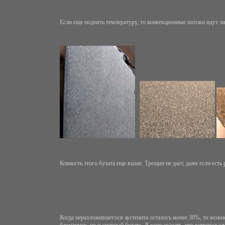
Если еще поднять температуру, то конвекционные потоки идут э
Ковкость этого булата еще выше. Трещин не дает, даже если ест
Когда неразложившегося аустенита осталось менее 30%, то можно
блондинок, но и «черный булат». Я хочу сказать, что встречал 