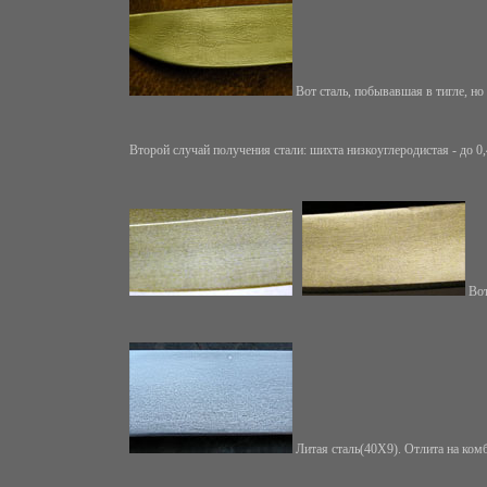
Вот сталь, побывавшая в тигле, но
Второй случай получения стали: шихта низкоуглеродистая - до 0,
Вот
Литая сталь(40Х9). Отлита на комби