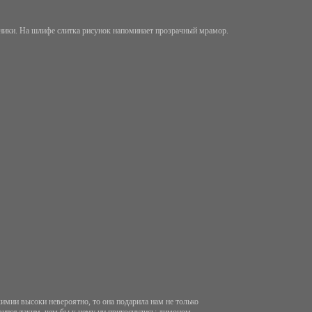
анники. На шлифе слитка рисунок напоминает прозрачный мрамор.
химии высоки невероятно, то она подарила нам не только
вится таким, чем бы к нему ни прикоснулись: лимоном,