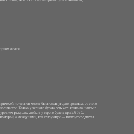
лорном железе.
римесей, то есть он может быть сколь угодно грязным, от этого
оличестве. Только у черного булата есть хоть какие-то шансы в
 уровнем режущих свойств у серого булата при 3,6 % С.
 лигатурой, а между ними, как связующее — низкоуглеродистая