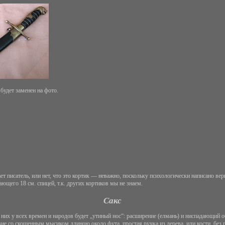
будет заменен на фото.
 писатель, или нет, что это кортик — неважно, поскольку психологически написано верн
щего 18 см. спицей, т.к. других кортиков мы не знаем.
Сакс
их у всех времен и народов будет „утиный нос“: расширение (елмань) и ниспадающий об
е со скошенным мысиком длиною около фута, простая ручка из дерева, или кости, без 