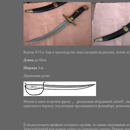
Кортик XVI в. Еще в производстве, пока смотрите на рисунок, потом он 
Длина
до 60см.
Ширина
5см.
Деревянная ручка
Можно в книге встретить фразу: „…размахивая абордажной саблей“, знает
одноглазого верзилу, под которым проламывается фальшборт, размахиваю
Если рассмотреть профили холодного оружия, то самым популярным из н
Тяжелый боевой нож воинов одного из германских племен. Прямое лезви