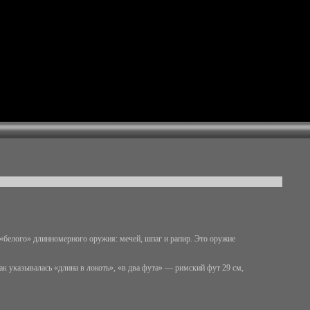
 «белого» длинномерного оружия: мечей, шпаг и рапир. Это оружие
к указывалась «длина в локоть», «в два фута» — римский фут 29 см,