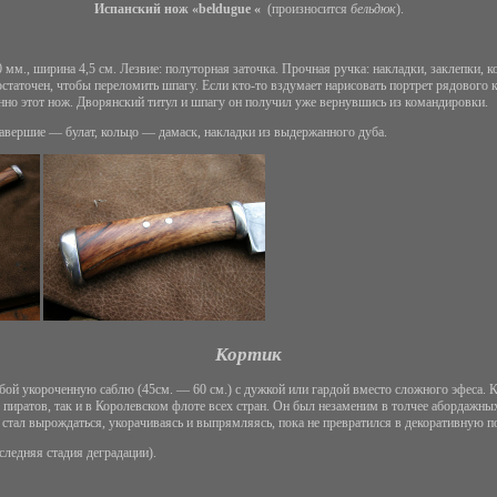
Испанский нож «
beldugue
«
(произносится
бельдюк
).
мм., ширина 4,5 см. Лезвие: полуторная заточка. Прочная ручка: накладки, заклепки, ко
статочен, чтобы переломить шпагу. Если кто-то вздумает нарисовать портрет рядового
нно этот нож. Дворянский титул и шпагу он получил уже вернувшись из командировки.
Навершие — булат, кольцо — дамаск, накладки из выдержанного дуба.
Кортик
бой укороченную саблю (45см. — 60 см.) с дужкой или гардой вместо сложного эфеса.
 пиратов, так и в Королевском флоте всех стран. Он был незаменим в толчее абордажных
 стал вырождаться, укорачиваясь и выпрямляясь, пока не превратился в декоративную п
следняя стадия деградации).