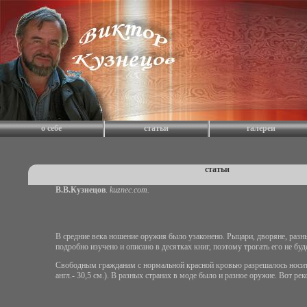
о себе
статьи
галереи
статьи
В.В.Кузнецов
.
kuznec.com.
В средние века ношение оружия было узаконено. Рыцари, дворяне, разн
подробно изучено и описано в десятках книг, поэтому трогать его не бу
Свободным гражданам с нормальной красной кровью разрешалось носить 
англ.- 30,5 см.). В разных странах в моде было и разное оружие. Вот р