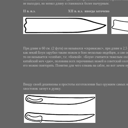
не выходил, но менял длину и становился более вычурным.
II
в. н.э.
XII
в. н.э. иногда заточено
При длине в 60 см. (2 фута) он назывался «скрамасакс», при длине в 2
как некий Боуи зарубил таким ножом в бою несколько индейцев, а сам 
то он называется «
combat
», т.е. «боевой». «Боуи» считается тяжелым ох
китайский меч «дао», половина всех перочинных ножей и советский охо
его можно повторить. Понятно для чего елмань на сабле, но вот зачем 
Ввиду своей дешевизны и простоты изготовления был оружием самых ни
хвостовик загнут в дужку.