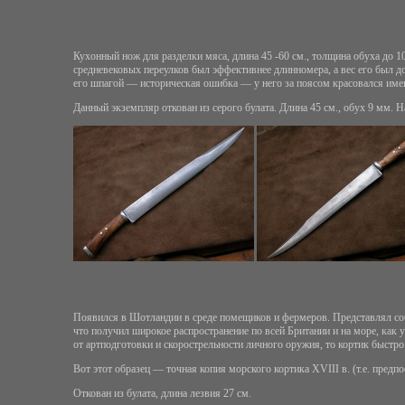
Кухонный нож для разделки мяса, длина 45 -60 см., толщина обуха до 10 
средневековых переулков был эффективнее длинномера, а вес его был до
его шпагой — историческая ошибка — у него за поясом красовался име
Данный экземпляр откован из серого булата. Длина 45 см., обух 9 мм. 
Появился в Шотландии в среде помещиков и фермеров. Представлял со
что получил широкое распространение по всей Британии и на море, как у
от артподготовки и скорострельности личного оружия, то кортик быстро
Вот этот образец — точная копия морского кортика XVIII в. (т.е. предпо
Откован из булата, длина лезвия 27 см.