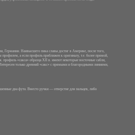
рии, Германии. Наивысшего пика славы достиг в Америке, после того,
 профилем, а если профиль приближен к оригиналу, т.е. более прямой,
.к. профиль «сакса» образца
XII
в. имеют некоторые восточные сабли,
. Интересен только древний «сакс» с прямыми и благородными линиями,
енные два фута. Вместо ручки — отверстие для пальцев, либо