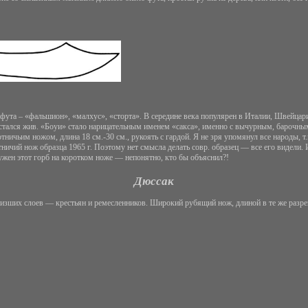
,5 фута – «фальшион», «малхус», «сторта». В середине века популярен в Италии, Швейца
остался жив. «Боуи» стало нарицательным именем «сакса», именно с вычурным, барочным
отничьим ножом, длина 18 см.-30 см., рукоять с гардой. Я не зря упомянул все народы, т
тничий нож образца 1965 г. Поэтому нет смысла делать совр. образец — все его видели
нужен этот горб на коротком ноже — непонятно, кто бы объяснил?!
Дюссак
зших слоев — крестьян и ремесленников. Широкий рубящий нож, длиной в те же разреш