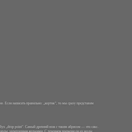
о. Если написать правильно: „кортик“, то мы сразу представим
ух „drop point“. Самый древний нож с таким абрисом — это сакс.
гарды, укрепленная кольцами. С течением времени он из моды