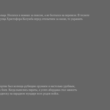
льца. Носился в ножнах за поясом, а не болтался на перевязи. В тесноте
 купца Христофора Колумба перед отплытием за океан, то украшать
 Кортик был колюще-рубящим оружием и настолько удобным,
 боев. Когда вывелись пираты, а успех абордажа стал зависеть
одвеску на парадном мундире всех родов войск.