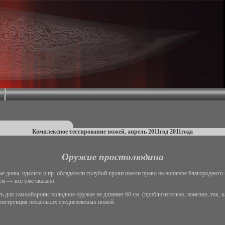
Комплексное тестирование ножей, апрель 2011год 2011года
Оружие простолюдина
ые доны, идальго и пр. обладатели голубой крови имели право на ношение благородного
дем — все уже сказано.
для самообороны холодное оружие не длиннее 60 см. (приблизительно, конечно, так, ка
еконструкция нескольких средневековых ножей.