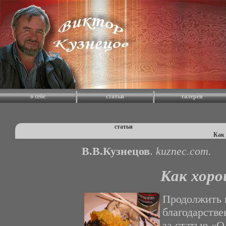
о себе
статьи
галереи
статьи
Как 
В.В.Кузнецов
.
kuznec.com.
Как хоро
Продолжить 
благодарств
за статью «О