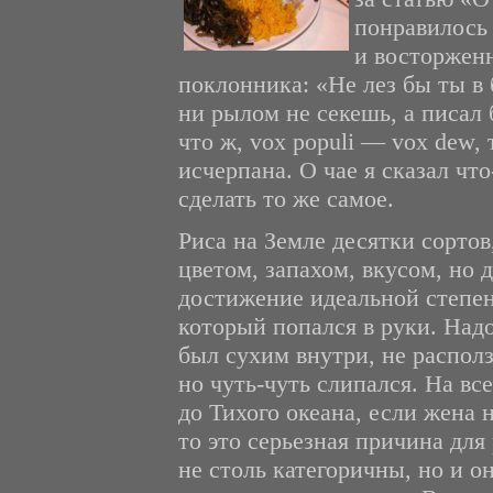
понравилось 
и восторжен
поклонника: «Не лез бы ты в 
ни рылом не секешь, а писал 
что ж, vox populi — vox dew, 
исчерпана. О чае я сказал чт
сделать то же самое.
Риса на Земле десятки сортов
цветом, запахом, вкусом, но 
достижение идеальной степен
который попался в руки. Надо
был сухим внутри, не распол
но чуть-чуть слипался. На вс
до Тихого океана, если жена 
то это серьезная причина для
не столь категоричны, но и о