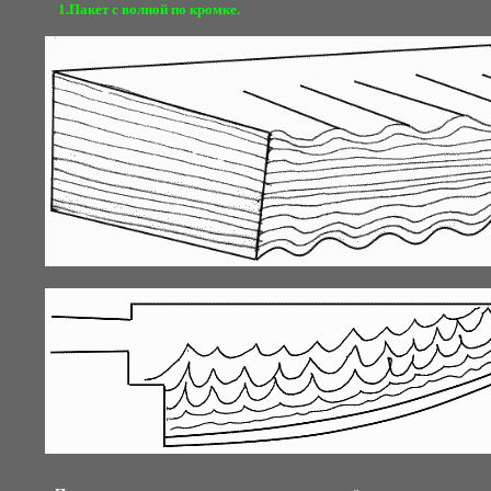
1.Пакет с волной по кромке.