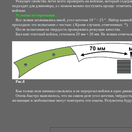
Режущее свойство легче всего проверить на войлоке, который содержи
подходит для длиномера, а с ножом можно поступить проще: отметить на
войлоке.
Условия тестирования .
Все лезвия затачивались мной, угол заточки 18 ° ÷ 25 ° . Набор камней
проходило это испытание с честью. ( Кроме случаев, отмеченных: *).
После испытания на твердость проверялись режущие качества.
Был взят плотный войлок, сечением 20 мм × 20 мм. На лезвии отмечалс
Рис.8
Как только нож начинал скользить и не перерезал войлок в одно движе
Очень быстро выяснилось, что на самом деле угол заточки, твёрдость 
желающие и любопытные могут повторить эти опыты. Результаты будут 