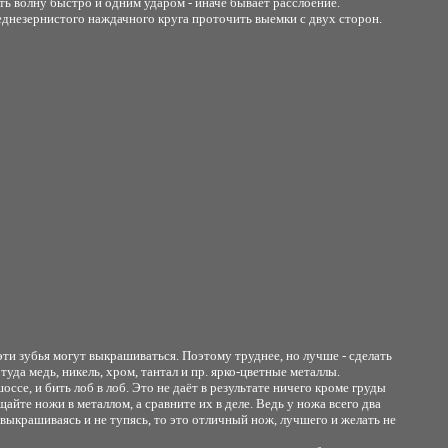
ть волну быстро и одним ударом - иначе бывает расслоение.
днезернистого наждачного круга проточить выемки с двух сторон.
ти зубья могут выкрашиваться. Поэтому труднее, но лучше - сделать
туда медь, никель, хром, тантал и пр. ярко-цветные металлы.
ссе, и бить лоб в лоб. Это не даёт в результате ничего кроме груды
айте ножи в металлом, а сравните их в деле. Ведь у ножа всего два
 выкрашиваясь и не тупясь, то это отличный нож, лучшего и желать не