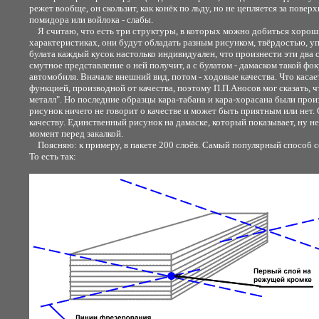
режет вообще, он скользит, как конёк по льду, но не цепляется за пов
помидора или войлока - слабы.
Я считаю, что есть три структуры, в которых можно добиться хороших
характеристиках, они будут обладать разным рисунком, твёрдостью, 
булата каждый кусок настолько индивидуален, что произнести эти два с
смутное представление о ней получит, а с булатом - дамаском такой фо
автомобиля. Вначале внешний вид, потом - ходовые качества. Что касае
функцией, производной от качества, поэтому П.П.Аносов мог сказать, ч
металл". Но последние образцы кара-табана и кара-хорасана были произв
рисунок ничего не говорит о качестве и может быть приятным или нет.
качеству. Единственный рисунок на дамаске, который показывает, ну не 
момент перед закалкой.
Поясняю: к примеру, в пакете 200 слоёв. Самый популярный способ сей
То есть так: