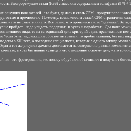
ерхность. Быстрорежущие стали (HSS) с высоким содержанием вольфрама (9 % ÷ 
 режущих показателей - это булат, дамаск и сталь CPM - продукт порошковой
упругостью и прочностью. По-моему, возможности сталей CPM ограничены слиш
лова - это не сказать ничего. Всё равно, что произнеси слово "девушка". Хотя
кус не пройдет - надо увидеть, подержать в руках и поработать. Два ножа можн
тся внешнего вида, то на сегодняшний день критерий один: нравиться или нет, 
то "если булат надлежащим образом вытравлен, то пробы излишни; без них видно
едены в XIII веке, а последние специалисты, которые с одного взгляда могли 
 Один и тот же рисунок дамаска достигается на совершенно разных компонента
качество, а хотя бы знания кузнеца и его отношение к своему делу - это волнис
час - это фрезерование, т.е. полосу обрубают, обтачивают и получают богаты