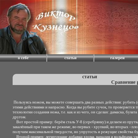
о себе
статьи
галереи
статьи
Сравнение 
Пользуясь ножом, вы можете совершать два разных действия: рубить (стр
этими действиями и напрасно. Когда вы рубите сучок, то проверяется тв
технологии создания ножа, т.е. как и из чего, он сделан: дамаска, бул
другом.
Вот простой пример: берём сталь У-8 (серебрянку) и делаем из прутка 
закалённый при таком же режиме, во-первых - хрупкий, во-вторых - плохо
получим максимальной твердости, но упругость и режущие свойства б
Второй пример: легирующие добавки хрома, ванадия и вольфрама увел