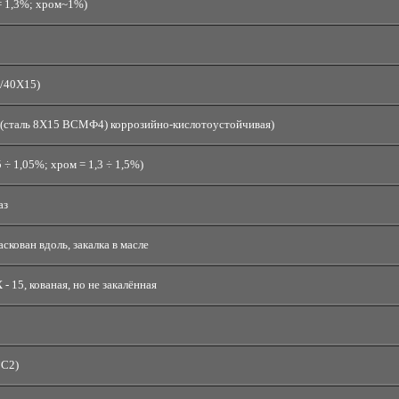
 = 1,3%; хром~1%)
С/40Х15)
 (сталь 8Х15 ВСМФ4) коррозийно-кислотоустойчивая)
 ÷ 1,05%; хром = 1,3 ÷ 1,5%)
аз
скован вдоль, закалка в масле
- 15, кованая, но не закалённая
ГС2)