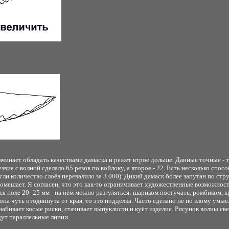
чинает обладать качествами дамаска и режет втрое дольше. Данные точные - та
езвие с волной сделало 65 резов по войлоку, а второе - 22. Есть несколько спо
ли количество слоёв перевалило за 3.000). Дикий дамаск более запутан по стр
помешает. Я согласен, что это как-то ограничивает художественные возможност
тся поле 20- 25 мм - на нём можно разгуляться: шариком постучать, ромбиком, к
а чуть отодвинута от края, то это подделка. Часто сделано не по злому умыслу
 набивает косые риски, стачивает выпуклости и куёт изделие. Рисунок волны све
дут параллельные линии.