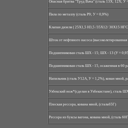
Опасная бритва "Труд Вача" (сталь 13Х; 12Х; У
Пила по металлу (сталь Р9; У = 0,9%)
Клапан дизеля ( 25Х1,5 Н3,5 /35Х12/ 30Х15 НГ
Шток от нефтяного насоса (высоколегированная
Подшипниковая сталь ШХ - 15; ШХ - 13 (У = 0,95
Подшипниковая сталь ШХ - 15, осаженная в 60 р
Напильник (сталь У12А, У = 1,2%), кован мной, ра
Узбекский нож*(сделан в Узбекистане), сталь ШХ 
Плоская рессора, кована мной, (сталь65Г)
Рессора из буксы вагона, кована мной, (сталь 60