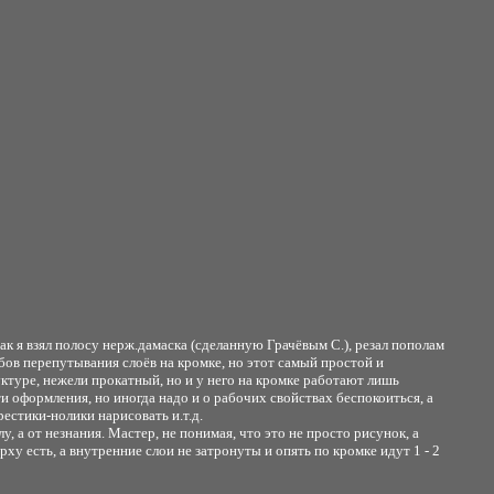
к я взял полосу нерж.дамаска (сделанную Грачёвым С.), резал пополам
собов перепутывания слоёв на кромке, но этот самый простой и
уктуре, нежели прокатный, но и у него на кромке работают лишь
и оформления, но иногда надо и о рабочих свойствах беспокоиться, а
рестики-нолики нарисовать и.т.д.
, а от незнания. Мастер, не понимая, что это не просто рисунок, а
рху есть, а внутренние слои не затронуты и опять по кромке идут 1 - 2