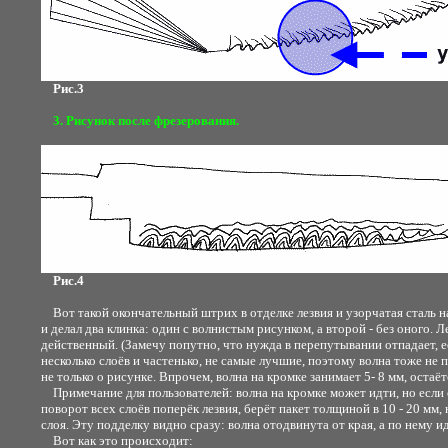
Рис.3
3. Рисунок после фрезерования.
Рис.4
Вот такой окончательный штрих в отделке лезвия и узорчатая сталь на
и делал два клинка: один с волнистым рисунком, а второй - без оного. Л
действенный. (Замечу попутно, что нужда в перепутывании отпадает, ес
несколько слоёв и частенько, не самые лучшие, поэтому волна тоже не 
не только о рисунке. Впрочем, волна на кромке занимает 5- 8 мм, остаё
Примечание для пользователей: волна на кромке может идти, но если он
поворот всех слоёв поперёк лезвия, берёт пакет толщиной в 10 - 20 мм,
слоя. Эту подделку видно сразу: волна отодвинута от края, а по нему и
Вот как это происходит: