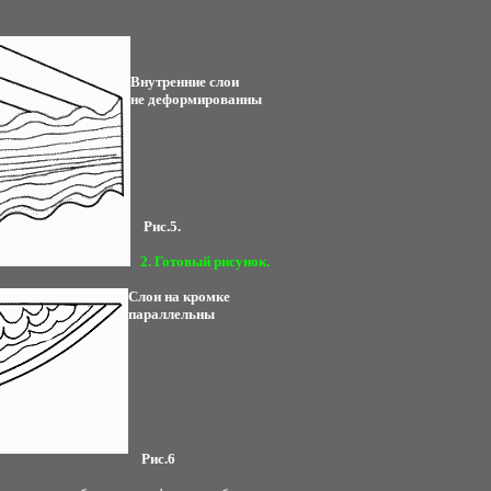
Внутренние слои
не деформированны
Рис.5.
2. Готовый рисунок.
Слои на кромке
параллельны
Рис.6