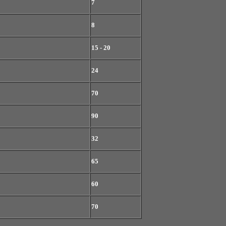
7
8
15 - 20
24
70
90
32
65
60
70