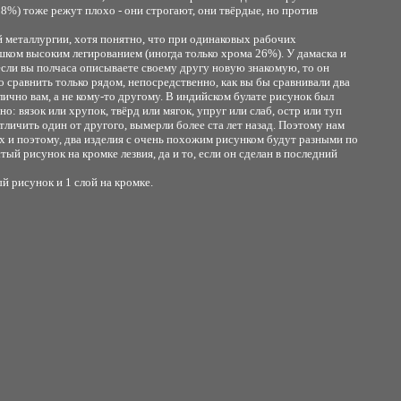
18%) тоже режут плохо - они строгают, они твёрдые, но против
 металлургии, хотя понятно, что при одинаковых рабочих
ком высоким легированием (иногда только хрома 26%). У дамаска и
, если вы полчаса описываете своему другу новую знакомую, то он
о сравнить только рядом, непосредственно, как вы бы сравнивали два
лично вам, а не кому-то другому. В индийском булате рисунок был
: вязок или хрупок, твёрд или мягок, упруг или слаб, остр или туп
отличить один от другого, вымерли более ста лет назад. Поэтому нам
х и поэтому, два изделия с очень похожим рисунком будут разными по
тый рисунок на кромке лезвия, да и то, если он сделан в последний
й рисунок и 1 слой на кромке.