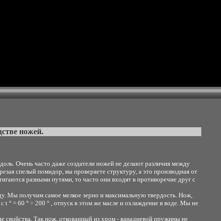
стве ножей.
- вдоль. Очень часто даже создатели ножей не делают различия между
азрезая спелый помидор, вы проверяете структуру, а это производная от
остигаются разными путями, то часто они входят в противоречие друг с
воду. Мы получим самое мелкое зерно и максимальную твердость. Нож,
t ° = 60 ° ÷ 200 ° , отпуск в этом же масле и охлаждение в воде. Мы не
 свойства. Так нож, откованный из хром - ванадиевой пружины не