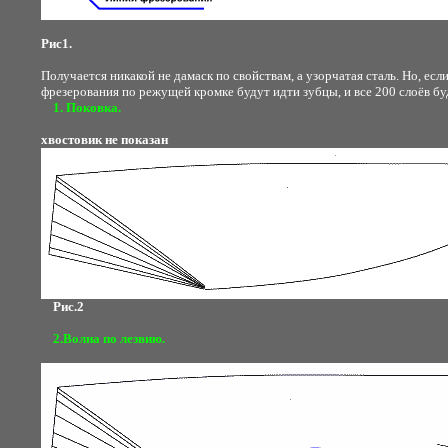
Рис1.
Получается никакой не дамаск по свойствам, а узорчатая сталь. Но, есл
фрезерования по режущей кромке будут идти зубцы, и все 200 слоёв бу
1. Поковка.
хвостовик не показан
Рис.2
2.Волна по лезвию.