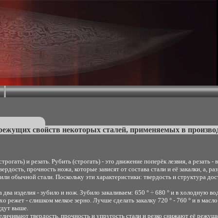
режущих свойств некоторых сталей, применяемых в производ
огать) и резать. Рубить (строгать) - это движение поперёк лезвия, а резать 
ердость, прочность ножа, которые зависят от состава стали и её закалки, а, р
ата или обычной стали. Поскольку эти характеристики: твердость и структура д
два изделия - зубило и нож. Зубило закаливаем: 650 ° ÷ 680 ° и в холодную 
 режет - слишком мелкое зерно. Лучше сделать закалку 720 ° - 760 ° и в масло с 
удут выше.
ичивают твердость, прочность и упругость стали и резко снижают её режущие