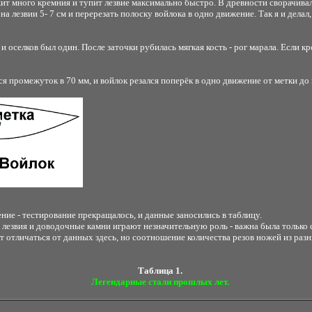
т много кремния и тупит лезвие максимально быстро. В древности сворачивали
 лезвии 5- 7 см и перерезать полоску войлока в одно движение. Так я и делал,
 и оселков был один. После заточки рубилась мягкая кость - рог марала. Если к
я промежуток в 70 мм, и войлок резался поперёк в одно движение от метки до
ние - тестирование прекращалось, и данные заносились в таблицу.
лезвия и доводочные камни играют незначительную роль - важна была только с
отличаться от данных здесь, но соотношение количества резов ножей из разны
Таблица 1.
Легендарные стали прошлых лет.