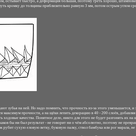
ом, остывает быстро, а деформация большая, поэтому греть хорошо, штампова
уть кромку до толщины приблизительно равную 3 мм, потом острым углом сре
зубья на ней. Но надо помнить, что прочность из-за этого уменьшается, и э
ея максимум прочности, а на щёки лепить декорацию в 40 - 200 слоёв, добавляя 
ходовые качества. Понятное дело, никто для этого не будет разгонять их на шо
каков бы ни был результат - не говорит ни о чём абсолютно, поэтому не превращ
 рубит сухую еловую ветку, буковую палку, ствол бамбука или рог марала, не