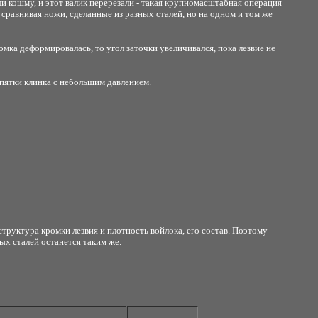
 кошму, и этот валик перерезали - такая крупномасштабная операция
 сравнивая ножи, сделанные из разных сталей, но на одном и том же
ромка деформировалась, то угол заточки увеличивался, пока лезвие не
 пятки клинка с небольшим давлением.
труктура кромки лезвия и плотность войлока, его состав. Поэтому
х сталей останется таким же.