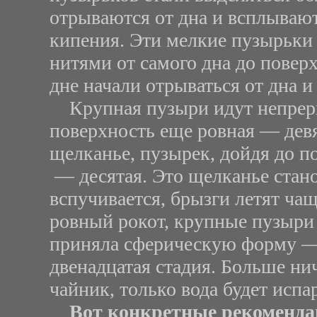
отрываются от дна и всплываю
кипения. Эти мелкие пузырьк
нитями от самого дна до повер
дне начали отрываться от дна 
Крупная пузыри идут непрерыв
поверхность еще ровная — девя
щелканье, пузырек, дойдя до п
— десятая. Это щелканье стано
вспучивается, брызги летят ча
ровный рокот, крупные пузыри 
приняла сферическую форму —
двенадцатая стадия. Больше нич
чайник, только вода будет испа
Вот конкретные рекоменд