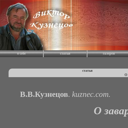
о себе
статьи
галереи
статьи
О 
В.В.Кузнецов
.
kuznec.com.
О зава