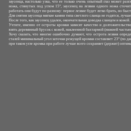
заусенца, настолько узка, что ее только очень опытный глаз может раз
ножа, стянутых под углом 15°, заусенец на лезвии одного ножа сточить
работать они будут по-разному: первое лезвие будет легко брить, но быст
Для снятия заусенца мягкие камни типа светлого сланца не годятся, луч
После того, как заусенец удален, окончательная доводка сланцем и кожей.
Учтите, именно от остроты кромки зависят качество и долгожительство 
взять деревянный брусок с кожей, наклеенной бахтармой (нижней частью)
Хочу сказать, что многие ошибочно думают, что острота лезвия опред
сталей минимальный угол заточки режущей кромки составляет 23° (по 
при таком угле кромка при работе лучше всего сохраняет (держит) оптим