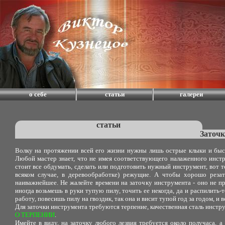
о себе
статьи
галереи
статьи
Заточк
Волку на протяжении всей его жизни нужны лишь острые клыки и быст
Любой мастер знает, что не имея соответствующего налаженного инстр
стоит все обдумать, сделать или подготовить нужный инструмент, вот т
всяком случае, в деревообработке) режущие. А чтобы хорошо резат
наиважнейшее. Не жалейте времени на заточку инструмента - оно не п
иногда возьмешь в руки тупую пилу, точить ее некогда, да и распилить-
работу, повесишь пилу на гвоздик, так она и висит тупой год за годом, и 
Для заточки инструмента требуются терпение, качественная сталь инстр
О ТЕРПЕНИИ
.
Имейте в виду, на заточку любого лезвия требуется около получаса, 