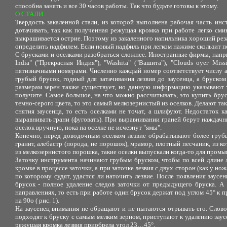
способна занять и все 30 часов работы. Так что будьте готовы к этому.
О СТАЛИ
.
Твердость закаленной стали, из которой выполнена рабочая часть и
дотачивать, так как полученная режущая кромка при работе легко смин
выкрашивается острие. Поэтому из закаленного напильника хороший рез
определить надфилем. Если новый надфиль при легком нажиме скользит по с
С брусками и оселками разобраться сложнее. Иностранные фирмы, напри
India" ("Прекрасная Индия"), "Washitа" ("Вашита"), "Clouds оуег Мi
пятизначными номерами. Численно каждый номер соответствует числу аб
грубый брусок, годный для затачивания лезвия до заусенца, а бруск
размерам зерен также существует, но данную информацию указывают т
получите. Самое большое, на что можно рассчитывать, это купить бру
темно-серого цвета, то это самый мелкозернистый из оселков. Делают та
снятия заусенца, то есть оселками не точат, а шлифуют. Недостаток к
выравнивать грани (фуговать). При выравнивании граней берут наждачный
оселок вручную, пока на оселке не исчезнут "ямы".
Конечно, перед доводочным оселком лезвие обрабатывают более грубы
гранит, алебастр (порода, не порошок), мрамор, плотный песчаник, из
из мелкозернистого порошка, такие оселки выпускали когда-то для пром
Заточку инструмента начинают грубым бруском, чтобы по всей длине л
кромке в процессе заточки, а при заточке лезвия с двух сторон (как у но
по которому судят, удастся ли наточить лезвие. После появления заусе
брусок - полное удаление следов заточки от предыдущего бруска. А
направлениях, то есть при работе один брусок держат под углом 45° к 
на 90о ( рис. 1).
На заусенец внимания не обращают и не пытаются отрывать его. Словом
подходят к бруску с самым мелким зерном, приступают к удалению заусе
режущая кромка лезвия приобрела угол 23…45°.