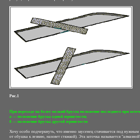
Рис.1
При переходе на более мелкий брусок положение последнего при зато
а — положение бруска одной зернистости;
б — положение бруска другой зернистости
Хочу особо подчеркнуть, что именно заусенец стачивается под нужным у
от обушка к лезвию, назовет стяжкой). Эта заточка называется "алмазной"