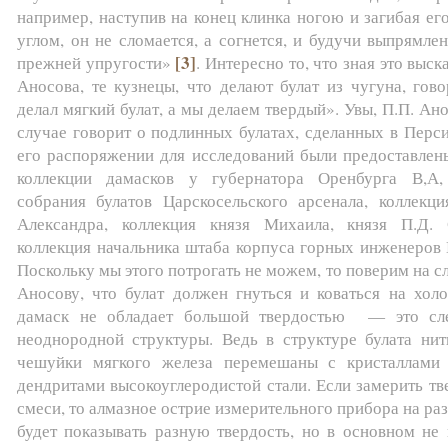
например, наступив на конец клинка ногою и загибая е
углом, он не сломается, а согнется, и будучи выпрямлен
[3]
прежней упругости»
. Интересно то, что зная это выск
Аносова, те кузнецы, что делают булат из чугуна, гов
делал мягкий булат, а мы делаем твердый». Увы, П.П. Ан
случае говорит о подлинных булатах, сделанных в Перс
его распоряжении для исследований были предоставлен
коллекции дамасков у губернатора Оренбурга В,А,
собрания булатов Царскосельского арсенала, коллекци
Александра, коллекция князя Михаила, князя П.Д.
коллекция начальника штаба корпуса горных инженеров 
Поскольку мы этого потрогать не можем, то поверим на сл
Аносову, что булат должен гнуться и коваться на холо
дамаск не обладает большой твердостью — это сле
неоднородной структуры. Ведь в структуре булата нити
чешуйки мягкого железа перемешаны с кристаллами
дендритами высокоуглеродистой стали. Если замерить тв
смеси, то алмазное острие измерительного прибора на ра
будет показывать разную твердость, но в основном не 