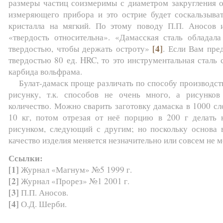
размеры частиц соизмеримы с диаметром закругления о
измеряющего прибора и это острие будет соскальзыват
кристалла на мягкий. По этому поводу П.П. Аносов и
«твердость относительна». «Дамасская сталь обладала
[4]
твердостью, чтобы держать остроту»
. Если Вам пре
твердостью 80 ед. HRC, то это инструментальная сталь
карбида вольфрама.
Булат-дамаск проще различать по способу производств
рисунку, т.к. способов не очень много, а рисунков
количество. Можно сварить заготовку дамаска в 1000 сл
10 кг, потом отрезая от неё порцию в 200 г делать
рисунком, следующий с другим; но поскольку основа в
качество изделия меняется незначительно или совсем не м
Ссылки:
[1]
Журнал «Магнум» №5 1999 г.
[2]
Журнал «Прорез» №1 2001 г.
[3]
П.П. Аносов.
[4]
О.Д. Шерби.