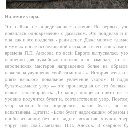
Наличие узора.
Это сейчас не определяющее отличие. Во первых, узо
появилась одновременно с дамаском. Это подделка и п
она, как и все подделки - ради денег. Даже многие «дама
в музеях после исследований оказались всего лишь имит
времена П.П. Аносова по всей Европе выпускалась узор
особенно для ружейных стволов, и он замечал, что «
европейских мастеров направленно более на образов
нежели на улучшение свойств металла». История всегда 
опять началось повальное увлечение узором. В под
булате-дамаске узор — это производная от его боевых 
нельзя запланировать. До конца процесса никто не з
уровню получится булат и, соответственно узор. Поэтом
узор можно было определить, каков булат, не по
испытаниям. Цитата: «Если булат надлежащим образом в
пробы излишни; без них видно: вязок или хрупок, твер
упруг или слаб…металл» П.П. Аносов. В сварном бу