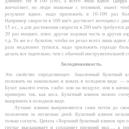
длиннее. Не в 100 (сто), а всего лишь вдвое. Цифра
впечатляет, но люди знакомые с техникой, знают: что
результат вдвое, надо приложить в 10-100 раз бо
Например скорости в 100 км/ч достигает мотоцикл с дви
15 л.с., а для достижения скорости в 200 км/ч требуется д
20 раз мощнее, плюс другая ходовая часть и другая аэ
т.д. То же и с булатом, чтобы он резал всего лишь вдвое 
раза медленнее тупился, надо приложить гораздо бол
делать все тщательно, чем с обычной инструментальной с
Холодноковкость.
Это свойство определяющее. Закаленный булатный 
положить на наковальню и ковать в холодном виде — он
Булат закален очень слабо: или на воздухе, или в кипящ
примерно так, как коса. Булатный клинок можно согн
выпрямить в холодном виде.
Лучшие клинки выпрямляются сами почти до свое
положения за несколько дней. Булатный клинок нельзя
только согнуть. Цитата «Хороший булатный клинок при 
гнутье выскакивает и сохраняет прежний вид…, а пр