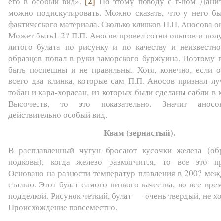
[2]
его в особый вид».
По этому поводу с г-ном Дани
можно подискутировать. Можно сказать, что у него бы
фактического материала. Сколько клинков П.П. Аносова о
Может быть1-2? П.П. Аносов провел сотни опытов и пол
литого булата по рисунку и по качеству и неизвестно
образцов попал в руки заморского буржуина. Поэтому 
быть поспешны и не правильны. Хотя, конечно, если о
всего два клинка, которые сам П.П. Аносов признал лу
тобан и кара-хорасан, из которых были сделаны сабли в
Высочеств, то это показательно. Значит аносо
действительно особый вид.
Квам (зернистый).
В расплавленный чугун бросают кусочки железа (обр
подковы), когда железо размягчится, то все это пр
Основано на разности температур плавления в 200? меж
сталью. Этот булат самого низкого качества, во все вре
подделкой. Рисунок четкий, булат — очень твердый, не х
Происхождение повсеместно.