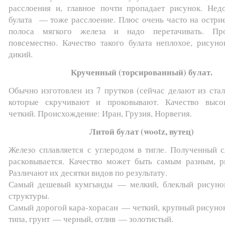
расслоения и, главное почти пропадает рисунок. Недо
булата — тоже расслоение. Плюс очень часто на острие
полоса мягкого железа и надо перетачивать. Про
повсеместно. Качество такого булата неплохое, рисуно
дикий.
Крученный (торсированный) булат.
Обычно изготовлен из 7 прутков (сейчас делают из стал
которые скручивают и проковывают. Качество высо
четкий. Происхождение: Иран, Грузия, Норвегия.
Литой булат (wootz, вутец)
Железо сплавляется с углеродом в тигле. Полученный с
расковывается. Качество может быть самым разным, р
Различают их десятки видов по результату.
Самый дешевый кумгынды — мелкий, блеклый рисуно
структуры.
Самый дорогой кара-хорасан — четкий, крупный рисунок
типа, грунт — черный, отлив — золотистый.