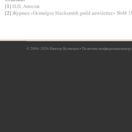
[1]
П.П. Аносов.
[2]
Журнал «Ocmulgee blacksmith guild newsletter» №48 19
© 2004–
2026
Виктор Кузнецов
•
Политика конфиденциальнорс