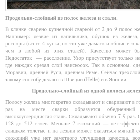
Продольно-слойный из полос железа и стали.
В клинке сварено кузнечной сваркой от 2 до 9 полос же
Например: лезвие из напильника, обушок из железа
рессоры (всего 4 куска, но это уже дамаск и общие его к
чем в любой из этих сталей). Качество может бы
Недостаток — расслоение. Узор присутствует только на
где наждак срезал слой наискосок. Так в основном, сд
Моравии, древней Руси, древнем Риме. Сейчас трехсло
такому способу делают в Швеции (Helle) и в Японии.
Продольно-слойный из одной полосы желез
Полосу железа многократно складывают и сваривают в г
раз на месте сварки образуется обедненный
высокоуглеродистая сталь. Складывают обычно 7-9 раз. 
128 до 512 слоев. Меньше 7 сложений — нет эффекта 
слишком толстые и на лезвии может оказаться мягкий с
сложений уже нет заметного улучшения качества, воз