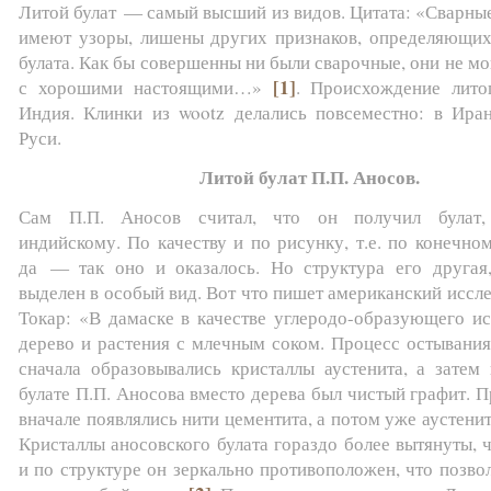
Литой булат — самый высший из видов. Цитата: «Сварные
имеют узоры, лишены других признаков, определяющих
булата. Как бы совершенны ни были сварочные, они не мо
[1]
с хорошими настоящими…»
. Происхождение лит
Индия. Клинки из wootz делались повсеместно: в Иран
Руси.
Литой булат П.П. Аносов.
Сам П.П. Аносов считал, что он получил булат,
индийскому. По качеству и по рисунку, т.е. по конечном
да — так оно и оказалось. Но структура его другая
выделен в особый вид. Вот что пишет американский иссл
Токар: «В дамаске в качестве углеродо-образующего ис
дерево и растения с млечным соком. Процесс остывания
сначала образовывались кристаллы аустенита, а затем 
булате П.П. Аносова вместо дерева был чистый графит. 
вначале появлялись нити цементита, а потом уже аустенит
Кристаллы аносовского булата гораздо более вытянуты, 
и по структуре он зеркально противоположен, что позво