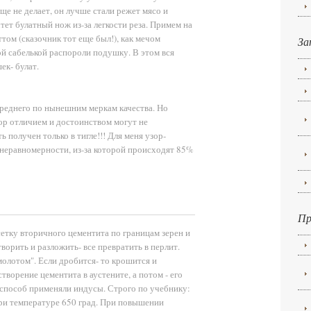
ще не делает, он лучше стали режет мясо и
тет булатный нож из-за легкости реза. Примем на
том (сказочник тот еще был!), как мечом
За
ой сабелькой распороли подушку. В этом вся
ек- булат.
среднего по нынешним меркам качества. Но
ор отличием и достоинством могут не
 получен только в тигле!!! Для меня узор-
 неравномерности, из-за которой происходят 85%
Пр
 сетку вторичного цементита по границам зерен и
ворить и разложить- все превратить в перлит.
молотом". Если дробится- то крошится и
творение цементита в аустените, а потом - его
 способ применяли индусы. Строго по учебнику:
 при температуре 650 град. При повышении