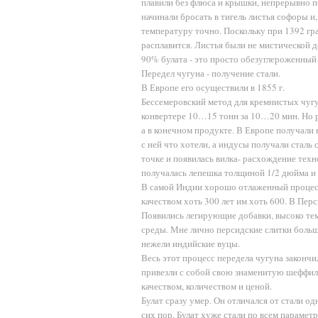
плавили без флюса и крышки, непрерывно п
начинали бросать в тигель листья софоры и
температуру точно. Поскольку при 1392 гра
расплавится. Листья были не мистической 
90% булата - это просто обезуглероженный 
Передел чугуна - получение стали.
В Европе его осуществили в 1855 г.
Бессемеровский метод для кремнистых чугу
конвертере 10…15 тонн за 10…20 мин. Но р
а в конечном продукте. В Европе получал
с ней что хотели, а индусы получали сталь 
точке и появилась вилка- расхождение техно
получалась лепешка толщиной 1/2 дюйма и 
В самой Индии хорошо отлаженный процесс
качеством хоть 300 лет им хоть 600. В Пер
Появились легирующие добавки, высоко те
среды. Мне лично персидские слитки больше
нежели индийские вуцы.
Весь этот процесс передела чугуна законч
привезли с собой свою знаменитую шеффилд
качеством, количеством и ценой.
Булат сразу умер. Он отличался от стали од
сих пор. Булат хуже стали по всем параметр