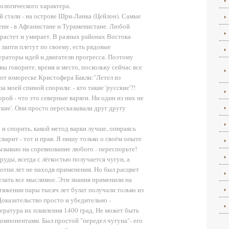
ологического характера.
й стали - на острове Шри-Ланка (Цейлон). Самые
ни - в Афганистане и Туркменистане. Любой
 растет и умирает. В разных районах Востока
 лапти плетут по своему, есть рядовые
нераторы идей и двигатели прогресса. Поэтому
ы говорите, время и место, поскольку сейчас все
уют юмореске Кристофера Бакли:"Летел из
а моей спиной спорили: - кто такие 'русские'?!
орой - что это северные варяги. Ни один из них не
сские'. Они просто пересказывали друг другу
и спорить, какой метод варки лучше, опираясь
варит - тот и прав. Я пишу только о своём опыте
ызываю на соревнование любого - переспорьте!
уды, всегда с лёгкостью получается чугун, а
сотни лет не находя применения. Но был расцвет
делать все мыслимое. Эти знания применили на
тяжении пары тысяч лет булат получали только из
оказательство просто и убедительно -
ература их плавления 1400 град. Не может быть
компонентами. Был простой "передел чугуна"- его