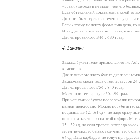
уровня углерода в металле - чем его больше
Есть объективный показатель: в какой то м
До этого было тусклое свечение чугуна, а с
Если к этому моменту форма выведена, то к
Итак, для нелигированного слитка, или ста
Для легированного:840…680 град.
4. Закалка
Закалка булата тоже привязана к точке Ас1.
химсостава.
Для нелигированного булата диапазон тем
Закалочная среда- вода с температурой 24
Для легированного:750…840 град.
Масло при температуре 30…90 град.
При испытании булата после закалки приори
разной твердостью. Можно порубить гвоздь
подшипника(62…64 ед) - не надо сразу пыта
основываться только на этой цифире. Матр
35…52 ед, но если уровень углерода высок,
зерен- велика, то бывают случаи, что була
64 ед. Иглы карбидов- не тонут при ударе, 