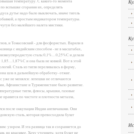
овышая температуру. С какого-то момента
Ку
, по вспышке сгорания их, определять
дуса дутье надо было выключать, иначе тигель
добавкой, а простым индикатором температуры.
чугун без малейшего налета мистики.
Ку
нов, и Томасовский - для фосфористых. Варили в
азница с индийским способом - не в масштабах,
и низкоуглеродистую сталь:0,1%…0,25%С и делали
с 1,85…1,87%С и она была не ковкой. Вот в этой
логий. Сталь из тигля переливалась в форму,
она шла в дальнейшую обработку- отжиг.
 уже не менялся: лепешки не отличаются
сии, Афганистане и Туркменистане было развитие.
мпературные тигли, флюсы, крышки, газовые
 нравятся по чистоте и плотности металла,
ился после оккупации Индии англичанами. Они
овскую сталь, которая превосходила булат
Ис
ним: узором. И эта разница так и сохраняется до
ам, но красивее. Хочу уточнить: хотя булат не