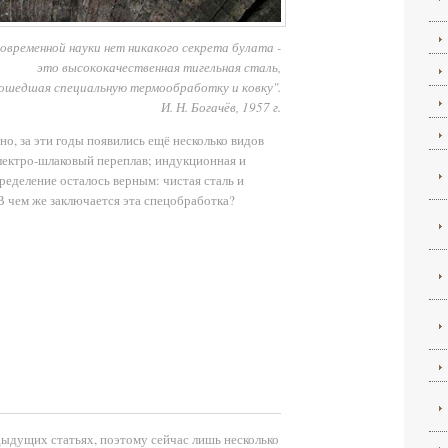
современной науки нет никакого секрета булата -
это высококачественная тигельная сталь,
ошедшая специальную термообработку и ковку".
И. Н. Богачёв, 1957 г.
ано, за эти годы появились ещё несколько видов
лектро-шлаковый переплав; индукционная и
пределение осталось верным: чистая сталь и
. В чем же заключается эта спецобработка?
дыдущих статьях, поэтому сейчас лишь несколько