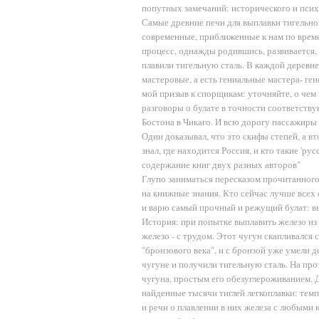
попутных замечаний: исторического и псих
Самые древние печи для выплавки тигельно
современные, приближенные к нам по време
процесс, однажды родившись, развивается,
плавили тигельную сталь. В каждой деревне
мастеровые, а есть гениальные мастера- ге
мой призыв к спорщикам: уточняйте, о чем в
разговоры о булате в точности соответств
Бостона в Чикаго. И всю дорогу пассажиры з
Один доказывал, что это скифы степей, а вт
знал, где находится Россия, и кто такие 'ру
содержание книг двух разных авторов"
Глупо заниматься пересказом прочитанного 
на книжные знания. Кто сейчас лучше всех с
и варю самый прочный и режущий булат: в
История: при попытке выплавить железо из р
железо - с трудом. Этот чугун скапливался 
"бронзового века", и с бронзой уже умели 
чугуне и получили тигельную сталь. На про
чугуна, простым его обезуглероживанием. Д
найденные тысячи тиглей легкоплавки: темп
и речи о плавлении в них железа с любыми 