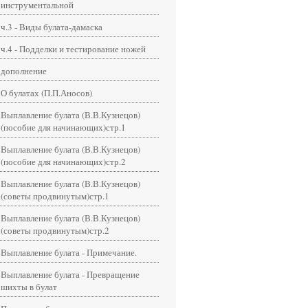
инструментальной
ч.3 - Виды булата-дамаска
ч.4 - Подделки и тестирование ножей
дополнение
О булатах (П.П.Аносов)
Выплавление булата (В.В.Кузнецов)
(пособие для начинающих)стр.1
Выплавление булата (В.В.Кузнецов)
(пособие для начинающих)стр.2
Выплавление булата (В.В.Кузнецов)
(советы продвинутым)стр.1
Выплавление булата (В.В.Кузнецов)
(советы продвинутым)стр.2
Выплавление булата - Примечание.
Выплавление булата - Превращение
шихты в булат