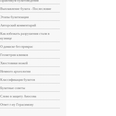
Практикум булатоведения
Выплавление булата - Послесловие
Этапы булатизации
Авторский комментарий
Как избежать разрушения стали в
кузнице
О дамаске без прикрас
Геометрия клинков
Хвостовики ножей
Немного археологии
Классификация булатов
Булатные советы
Слово в защиту Аносова
Ответ г-ну Герасимову