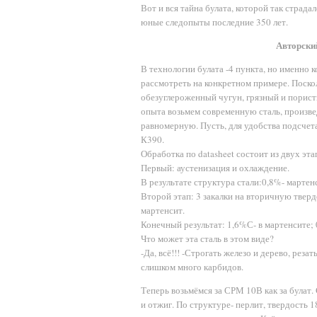
Вот и вся тайна булата, которой так страда
юные следопыты последние 350 лет.
Авторски
В технологии булата -4 пункта, но именно к
рассмотреть на конкретном примере. Поскол
обезуглероженный чугун, грязный и порист
опыта возьмем современную сталь, произве
равномерную. Пусть, для удобства подсчет
К390.
Обработка по datasheet состоит из двух эта
Первый: аустенизация и охлаждение.
В результате структура стали:0,8%- мартен
Второй этап: 3 закалки на вторичную твердо
мартенсит.
Конечный результат: 1,6%С- в мартенсите; 
Что может эта сталь в этом виде?
-Да, всё!!! -Строгать железо и дерево, реза
слишком много карбидов.
Теперь возьмёмся за СРМ 10В как за булат.
и отжиг. По структуре- перлит, твердость 