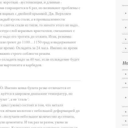
 короткая - аустенизация, и длинная -
мя сокращается в 6 раз, но возникают проблемы с
 в ящиках с двойной крышкой, Дж. Верховен
аждый кусок стали, а в промышленности
 слиток стали из тигля, то ничего этого не надо.
всегда слой корковых кристаллов, смешанных с
е надо его трогать до отжига. Итак, режимы:
стали греют до 1100…1150 град и выдерживают
ше время). Охладить за 24 часа. Именно во время
у важно строго соблюсти режим.
 охладить надо за 40 час, если охлаждение будет
Н
чия мартенсита и карбидов.
О. Именно ковка булата резко отличается от
к куётся в широком диапазоне температур, но
ат ', а не 'сталь '.
цикл (укова) состоит в том, что металл
тся лёгким молотом с небольшой деформацией до
л - получаем небольшое количество аустенита,
и цементита. И так раз за разом, укова за
ментита. Количество циклов напрямую зависит от