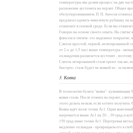
температуры мы делим процесс на две части:
разложение аустенита на перлит. Общее вре
обезуглероживанием. П. П. Аносов отжигал
предлагал одевать никелевую рубашку на к
отжигают в газовой среде. Если вы отжигаете
Говорю на основе своего опыта. На слитке 
флюсом и тиглем- это надежное покрытие, н
Слиток простой, черной, нелегированной 
от 2-х до 1,5 час( выше температура - мень
охлаждения разлагается аустенит , поэтом
Слиток легированной стали греют так же, но
быстрее, сталь будет не ковкой из - за нали
3. Ковка
В технологии булата "ковка"- кульминация Т
ковки стали. После отжига на перлит, слито
этого делать нельзя, если хотите получить 'бул
Ковка идёт возле точки Ас1. Один ковочный 
нагревается выше Ас1 на 20…30 град и куё
150 град ниже точки Ас1. Перегревая метал
медленно охлаждая - превращаем его в глобул
уковой, идёт перекачка перлита в зёрна це