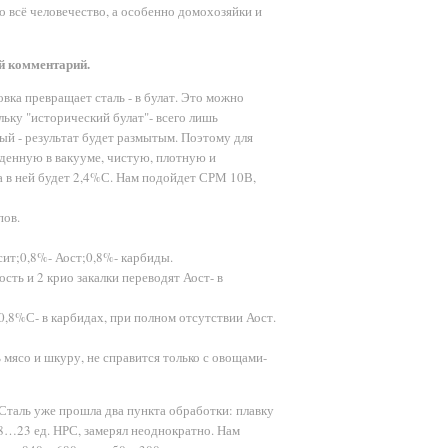
ло всё человечество, а особенно домохозяйки и
й комментарий.
овка превращает сталь - в булат. Это можно
ьку "исторический булат"- всего лишь
ый - результат будет размытым. Поэтому для
денную в вакууме, чистую, плотную и
а в ней будет 2,4%С. Нам подойдет СРМ 10В,
пов.
сит;0,8%- Аост;0,8%- карбиды.
сть и 2 крио закалки переводят Аост- в
0,8%С- в карбидах, при полном отсутствии Аост.
ть мясо и шкуру, не справится только с овощами-
 Сталь уже прошла два пункта обработки: плавку
18…23 ед. НРС, замерял неоднократно. Нам