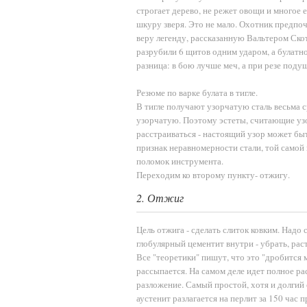
строгает дерево, не режет овощи и многое е
шкуру зверя. Это не мало. Охотник предпоч
веру легенду, рассказанную Вальтером Скот
разрубили 6 щитов одним ударом, а булатн
разница: в бою лучше меч, а при резе подуш
Резюме по варке булата в тигле.
В тигле получают узорчатую сталь весьма 
узорчатую. Поэтому эстеты, считающие уз
расстраиваться - настоящий узор может быть
признак неравномерности стали, той самой
поломок инструмента.
Переходим ко второму пункту- отжигу.
2. Отжиг
Цель отжига - сделать слиток ковким. Надо
глобулярный цементит внутри - убрать, раст
Все "теоретики" пишут, что это "дробится 
рассыпается. На самом деле идет полное рас
разложение. Самый простой, хотя и долгий
аустенит разлагается на перлит за 150 час