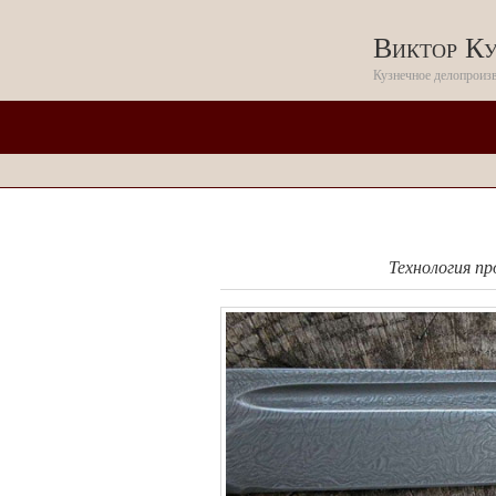
Виктор Ку
Кузнечное делопроиз
Технология п