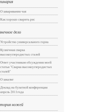
линария
О заваривании чая
Как хорошо сварить рис
знечное дело
Устройство универсального горна
Кузнечная сварка
высокоуглеродистых сталей
Ответ участникам обсуждения моей
статьи "Сварка высокоуглеродистых
сталей"
О закалке
Доклад на булатной конференции
апрель 2011года
тория ножей