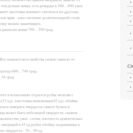
, тем дольше ковка, есть рекорды в 300…800 уков.
омент заготовка начинает светиться по-другому.
тало ярко - алое свечение доэвтектоидной стали.
овку можно заканчивать.
ли диапазон ковки 790…590 град.
 Все показатели и свойства сильно зависят от
Ст
ператур:680…740 град.
…36 град.
тет в испытаниях отдается рубке железяк с
(23 ед); хвостовик напильника(45 ед); обойму
ться замерить твердость самого булата и
ица может быть небольшой твердости, скажем
 количество уков - сотни, плотность цементитных
т с матрицей в 45 ед рубит обойму подшипника в
а их твердость - 70…90 ед.