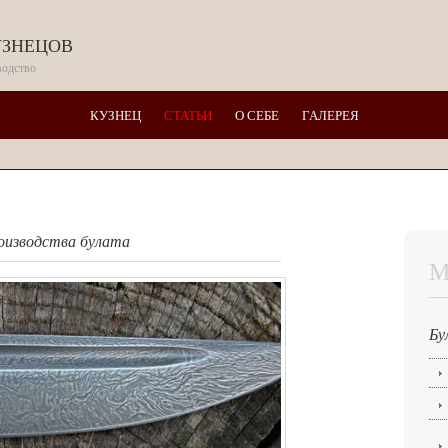
знецов
водство
КУЗНЕЦ
СТАТЬИ
О СЕБЕ
ГАЛЕРЕЯ
роизводства булата
М
Бу