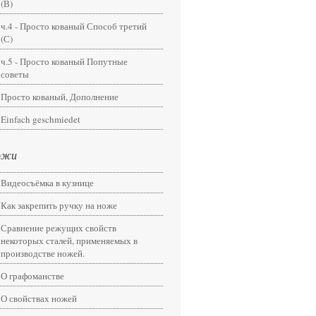
(В)
ч.4 - Просто кованый Способ третий
(С)
ч.5 - Просто кованый Попутные
советы
Просто кованый, Дополнение
Einfach geschmiedet
ожи
Видеосъёмка в кузнице
Как закрепить ручку на ноже
Сравнение режущих свойств
некоторых сталей, применяемых в
производстве ножей.
О графоманстве
О свойствах ножей