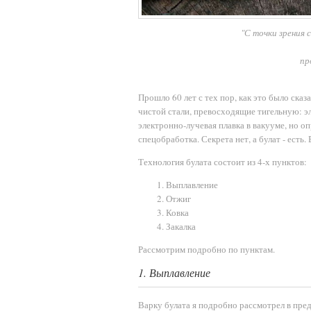
"С точки зрения 
пр
Прошло 60 лет с тех пор, как это было сказ
чистой стали, превосходящие тигельную: э
электронно-лучевая плавка в вакууме, но о
спецобработка. Секрета нет, а булат - есть
Технология булата состоит из 4-х пунктов:
Выплавление
Отжиг
Ковка
Закалка
Рассмотрим подробно по пунктам.
1. Выплавление
Варку булата я подробно рассмотрел в пре